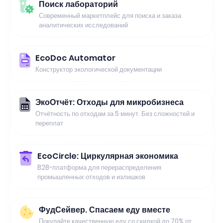
Поиск лабораторий
Современный маркетплейс для поиска и заказа
аналитических исследований
EcoDoc Automator
Конструктор экологической документации
ЭкоОтчёт: Отходы для микробизнеса
Отчётность по отходам за 5 минут. Без сложностей и
переплат
EcoCircle: Циркулярная экономика
B2B-платформа для перераспределения
промышленных отходов и излишков
ФудСейвер. Спасаем еду вместе
Покупайте качественную еду со скидкой до 70% от