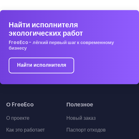
Найти исполнителя
экологических работ
FreeEco - лёгкий первый шаг к современному
бизнесу
Найти исполнителя
О FreeEco
Полезное
О проекте
Новый заказ
Как это работает
Паспорт отходов