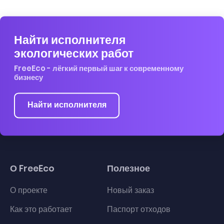
Найти исполнителя
экологических работ
FreeEco - лёгкий первый шаг к современному
бизнесу
Найти исполнителя
О FreeEco
Полезное
О проекте
Новый заказ
Как это работает
Паспорт отходов