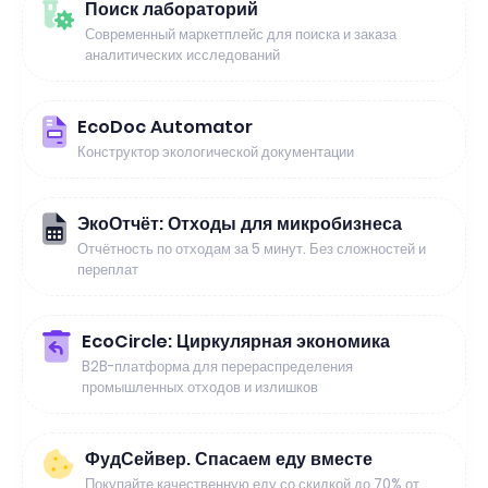
Поиск лабораторий
Современный маркетплейс для поиска и заказа
аналитических исследований
EcoDoc Automator
Конструктор экологической документации
ЭкоОтчёт: Отходы для микробизнеса
Отчётность по отходам за 5 минут. Без сложностей и
переплат
EcoCircle: Циркулярная экономика
B2B-платформа для перераспределения
промышленных отходов и излишков
ФудСейвер. Спасаем еду вместе
Покупайте качественную еду со скидкой до 70% от