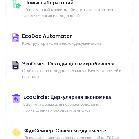
Поиск лабораторий
Современный маркетплейс для поиска и заказа
аналитических исследований
EcoDoc Automator
Конструктор экологической документации
ЭкоОтчёт: Отходы для микробизнеса
Отчётность по отходам за 5 минут. Без сложностей и
переплат
EcoCircle: Циркулярная экономика
B2B-платформа для перераспределения
промышленных отходов и излишков
ФудСейвер. Спасаем еду вместе
Покупайте качественную еду со скидкой до 70% от