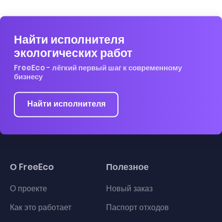
Найти исполнителя
экологических работ
FreeEco - лёгкий первый шаг к современному
бизнесу
Найти исполнителя
О FreeEco
Полезное
О проекте
Новый заказ
Как это работает
Паспорт отходов