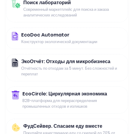
Поиск лабораторий
Современный маркетплейс для поиска и заказа
аналитических исследований
EcoDoc Automator
Конструктор экологической документации
ЭкоОтчёт: Отходы для микробизнеса
Отчётность по отходам за 5 минут. Без сложностей и
переплат
EcoCircle: Циркулярная экономика
B2B-платформа для перераспределения
промышленных отходов и излишков
ФудСейвер. Спасаем еду вместе
Покупайте качественную еду со скидкой до 70% от