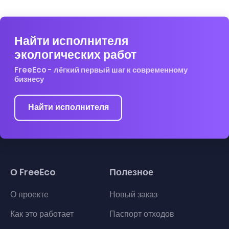
Найти исполнителя
экологических работ
FreeEco - лёгкий первый шаг к современному
бизнесу
Найти исполнителя
О FreeEco
Полезное
О проекте
Новый заказ
Как это работает
Паспорт отходов