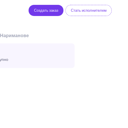
Создать заказ
Стать исполнителем
в Нариманове
тупно