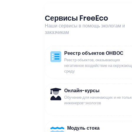
Сервисы FreeEco
Наши сервисы в помощь экологам и
заказчикам
Реестр объектов ОНВОС
Реестр объектов, оказывающих
негативное воздействие на окружаю
среду
Онлайн-курсы
Обучение для начинающих и не тольк
инженеров-экологов
Модуль стока