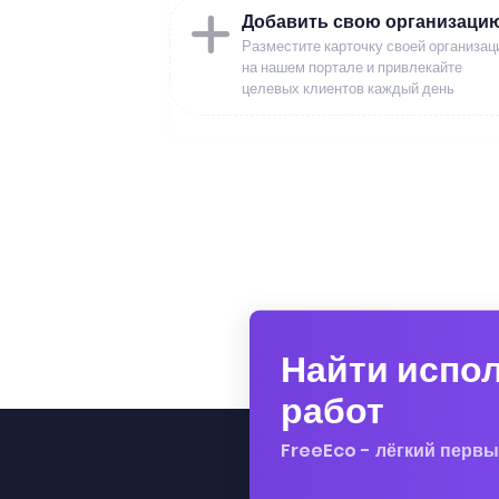
Добавить свою организаци
Разместите карточку своей организац
на нашем портале и привлекайте
целевых клиентов каждый день
Найти испо
работ
FreeEco - лёгкий первы