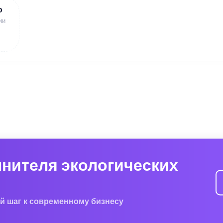
ю
ии
лнителя экологических
й шаг к современному бизнесу