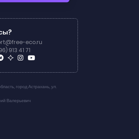
осы?
rt@free-eco.ru
96) 913 41 71
область
,
город Астрахань
,
ул.
ний Валерьевич