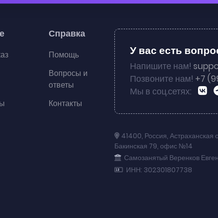
е
Справка
У вас есть вопр
каз
Помощь
Напишите нам!
suppo
Вопросы и
Позвоните нам!
+7 (9
ответы
Мы в соц.сетях:
ты
Контакты
41400
,
Россия
,
Астраханская 
Бакинская 79
,
офис №14
Самозанятый Веренков Евге
ИНН: 302301807738