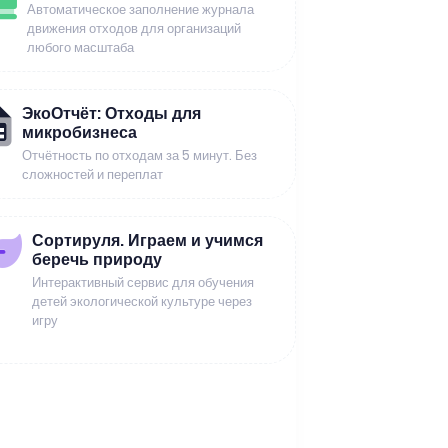
Автоматическое заполнение журнала
движения отходов для организаций
любого масштаба
ЭкоОтчёт: Отходы для
микробизнеса
Отчётность по отходам за 5 минут. Без
сложностей и переплат
Сортируля. Играем и учимся
беречь природу
Интерактивный сервис для обучения
детей экологической культуре через
игру