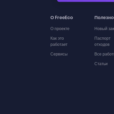
О FreeEco
Полезно
О проекте
Новый за
Как это
Паспорт
работает
отходов
Сервисы
Все рабо
Статьи