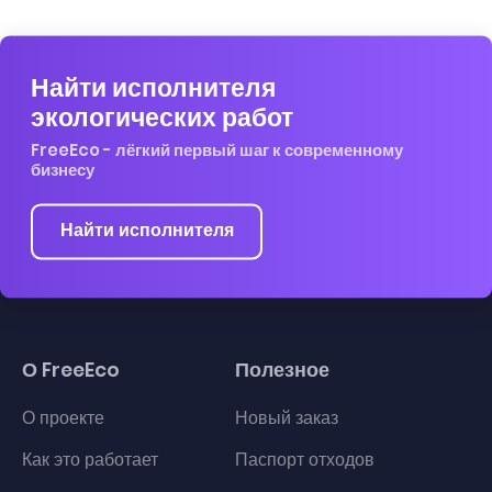
Найти исполнителя
экологических работ
FreeEco - лёгкий первый шаг к современному
бизнесу
Найти исполнителя
О FreeEco
Полезное
О проекте
Новый заказ
Как это работает
Паспорт отходов