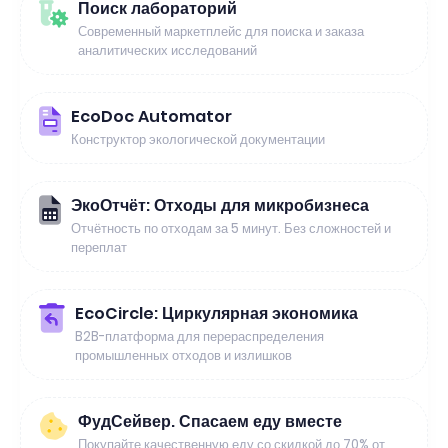
Поиск лабораторий
Современный маркетплейс для поиска и заказа
аналитических исследований
EcoDoc Automator
Конструктор экологической документации
ЭкоОтчёт: Отходы для микробизнеса
Отчётность по отходам за 5 минут. Без сложностей и
переплат
EcoCircle: Циркулярная экономика
B2B-платформа для перераспределения
промышленных отходов и излишков
ФудСейвер. Спасаем еду вместе
Покупайте качественную еду со скидкой до 70% от