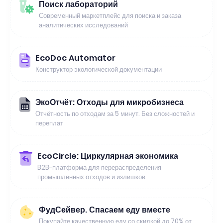
Поиск лабораторий
Современный маркетплейс для поиска и заказа
аналитических исследований
EcoDoc Automator
Конструктор экологической документации
ЭкоОтчёт: Отходы для микробизнеса
Отчётность по отходам за 5 минут. Без сложностей и
переплат
EcoCircle: Циркулярная экономика
B2B-платформа для перераспределения
промышленных отходов и излишков
ФудСейвер. Спасаем еду вместе
Покупайте качественную еду со скидкой до 70% от