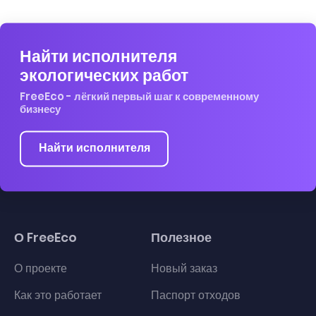
Найти исполнителя
экологических работ
FreeEco - лёгкий первый шаг к современному
бизнесу
Найти исполнителя
О FreeEco
Полезное
О проекте
Новый заказ
Как это работает
Паспорт отходов