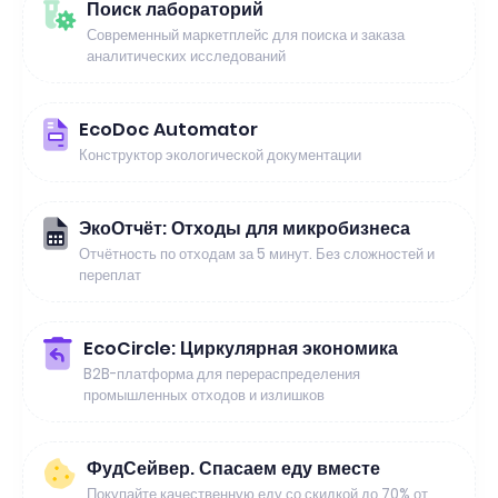
Поиск лабораторий
Современный маркетплейс для поиска и заказа
аналитических исследований
EcoDoc Automator
Конструктор экологической документации
ЭкоОтчёт: Отходы для микробизнеса
Отчётность по отходам за 5 минут. Без сложностей и
переплат
EcoCircle: Циркулярная экономика
B2B-платформа для перераспределения
промышленных отходов и излишков
ФудСейвер. Спасаем еду вместе
Покупайте качественную еду со скидкой до 70% от