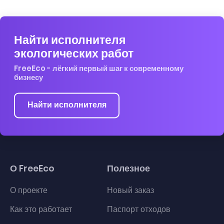
Найти исполнителя
экологических работ
FreeEco - лёгкий первый шаг к современному
бизнесу
Найти исполнителя
О FreeEco
Полезное
О проекте
Новый заказ
Как это работает
Паспорт отходов