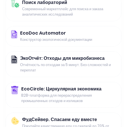
Поиск лабораторий
Современный маркетплейс для поиска и заказа
аналитических исследований
EcoDoc Automator
Конструктор экологической документации
ЭкоОтчёт: Отходы для микробизнеса
Отчётность по отходам за 5 минут. Без сложностей и
переплат
EcoCircle: Циркулярная экономика
B2B-платформа для перераспределения
промышленных отходов и излишков
ФудСейвер. Спасаем еду вместе
Покупайте качественную еду со скидкой до 70% от