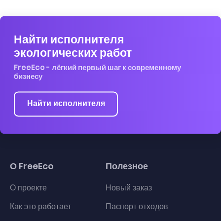
Найти исполнителя
экологических работ
FreeEco - лёгкий первый шаг к современному
бизнесу
Найти исполнителя
О FreeEco
Полезное
О проекте
Новый заказ
Как это работает
Паспорт отходов