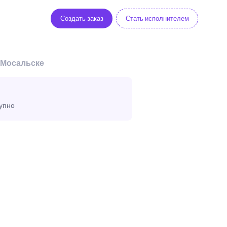
Создать заказ
Стать исполнителем
 Мосальске
тупно