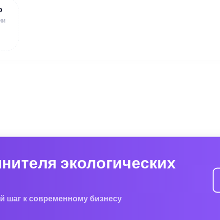
ю
ии
лнителя экологических
й шаг к современному бизнесу