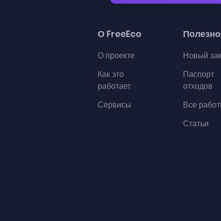
О FreeEco
Полезно
О проекте
Новый за
Как это
Паспорт
работает
отходов
Сервисы
Все рабо
Статьи