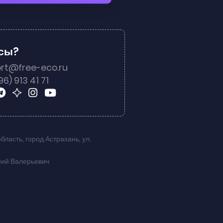
осы?
rt@free-eco.ru
96) 913 41 71
область
,
город Астрахань
,
ул.
ний Валерьевич