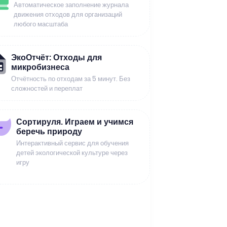
Автоматическое заполнение журнала
движения отходов для организаций
любого масштаба
ЭкоОтчёт: Отходы для
микробизнеса
Отчётность по отходам за 5 минут. Без
сложностей и переплат
Сортируля. Играем и учимся
беречь природу
Интерактивный сервис для обучения
детей экологической культуре через
игру