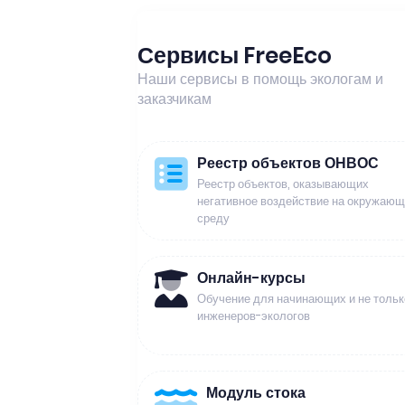
Сервисы FreeEco
Наши сервисы в помощь экологам и
заказчикам
Реестр объектов ОНВОС
Реестр объектов, оказывающих
негативное воздействие на окружаю
среду
Онлайн-курсы
Обучение для начинающих и не тольк
инженеров-экологов
Модуль стока