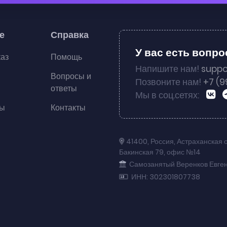
е
Справка
У вас есть вопр
каз
Помощь
Напишите нам!
suppo
Вопросы и
Позвоните нам!
+7 (9
ответы
Мы в соц.сетях:
ты
Контакты
41400
,
Россия
,
Астраханская 
Бакинская 79
,
офис №14
Самозанятый Веренков Евге
ИНН: 302301807738