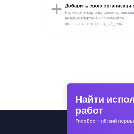
Добавить свою организаци
Разместите карточку своей организац
на нашем портале и привлекайте
целевых клиентов каждый день
Найти испо
работ
FreeEco - лёгкий первы