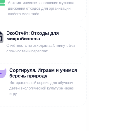
Автоматическое заполнение журнала
движения отходов для организаций
любого масштаба
ЭкоОтчёт: Отходы для
микробизнеса
Отчётность по отходам за 5 минут. Без
сложностей и переплат
Сортируля. Играем и учимся
беречь природу
Интерактивный сервис для обучения
детей экологической культуре через
игру