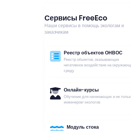
Сервисы FreeEco
Наши сервисы в помощь экологам и
заказчикам
Реестр объектов ОНВОС
Реестр объектов, оказывающих
негативное воздействие на окружаю
среду
Онлайн-курсы
Обучение для начинающих и не тольк
инженеров-экологов
Модуль стока