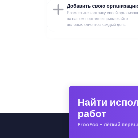
Добавить свою организаци
Разместите карточку своей организац
на нашем портале и привлекайте
целевых клиентов каждый день
Найти испо
работ
FreeEco - лёгкий первы