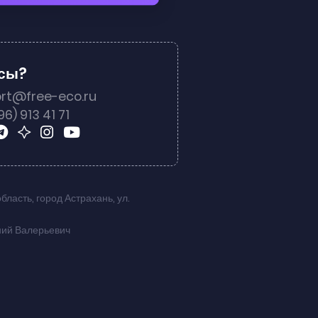
осы?
rt@free-eco.ru
96) 913 41 71
область
,
город Астрахань
,
ул.
ний Валерьевич