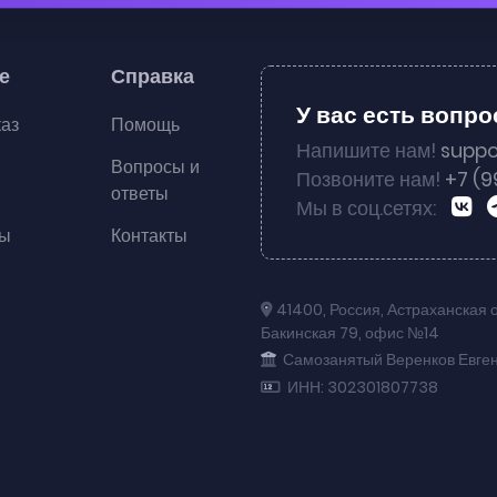
е
Справка
У вас есть вопр
каз
Помощь
Напишите нам!
suppo
Вопросы и
Позвоните нам!
+7 (9
ответы
Мы в соц.сетях:
ты
Контакты
41400
,
Россия
,
Астраханская 
Бакинская 79
,
офис №14
Самозанятый Веренков Евге
ИНН: 302301807738