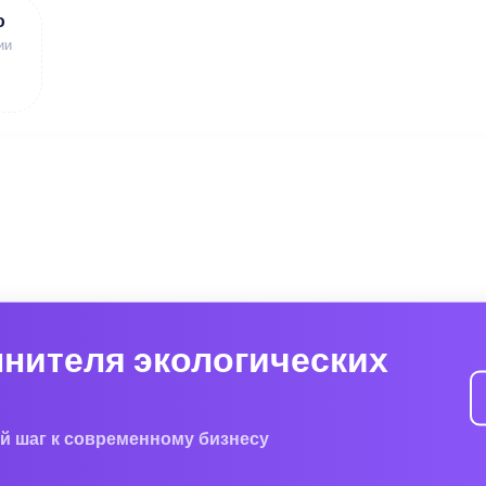
ю
ии
лнителя экологических
й шаг к современному бизнесу