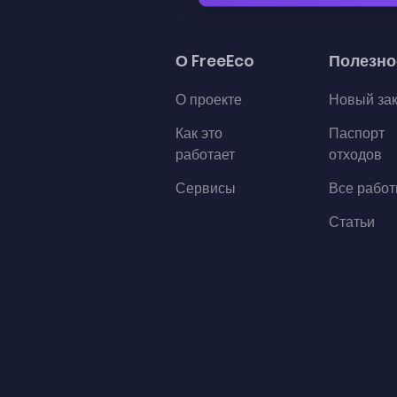
О FreeEco
Полезно
О проекте
Новый за
Как это
Паспорт
работает
отходов
Сервисы
Все рабо
Статьи