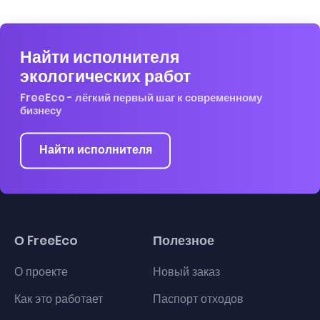
Найти исполнителя
экологических работ
FreeEco - лёгкий первый шаг к современному
бизнесу
Найти исполнителя
О FreeEco
Полезное
О проекте
Новый заказ
Как это работает
Паспорт отходов