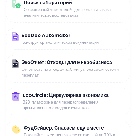
Поиск лабораторий
Современный маркетплейс для поиска и заказа
аналитических исследований
EcoDoc Automator
Конструктор экологической документации
ЭкоОтчёт: Отходы для микробизнеса
Отчётность по отходам за 5 минут. Без сложностей и
переплат
EcoCircle: Циркулярная экономика
B2B-платформа для перераспределения
промышленных отходов и излишков
ФудСейвер. Спасаем еду вместе
Покупайте качественную еду со скидкой до 70% от