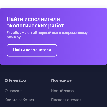
Найти исполнителя
экологических работ
FreeEco - лёгкий первый шаг к современному
бизнесу
Найти исполнителя
О FreeEco
Полезное
О проекте
Новый заказ
Как это работает
Паспорт отходов