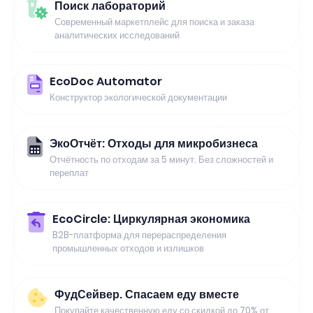
Поиск лабораторий
Современный маркетплейс для поиска и заказа
аналитических исследований
EcoDoc Automator
Конструктор экологической документации
ЭкоОтчёт: Отходы для микробизнеса
Отчётность по отходам за 5 минут. Без сложностей и
переплат
EcoCircle: Циркулярная экономика
B2B-платформа для перераспределения
промышленных отходов и излишков
ФудСейвер. Спасаем еду вместе
Покупайте качественную еду со скидкой до 70% от