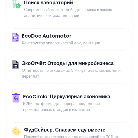
Поиск лабораторий
Современный маркетплейс для поиска и заказа
аналитических исследований
EcoDoc Automator
Конструктор экологической документации
ЭкоОтчёт: Отходы для микробизнеса
Отчётность по отходам за 5 минут. Без сложностей и
переплат
EcoCircle: Циркулярная экономика
B2B-платформа для перераспределения
промышленных отходов и излишков
ФудСейвер. Спасаем еду вместе
Покупайте качественную еду со скидкой до 70% от