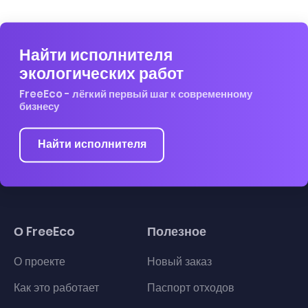
Найти исполнителя
экологических работ
FreeEco - лёгкий первый шаг к современному
бизнесу
Найти исполнителя
О FreeEco
Полезное
О проекте
Новый заказ
Как это работает
Паспорт отходов