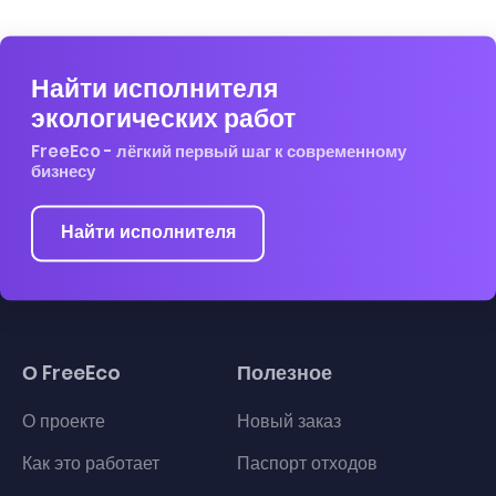
Найти исполнителя
экологических работ
FreeEco - лёгкий первый шаг к современному
бизнесу
Найти исполнителя
О FreeEco
Полезное
О проекте
Новый заказ
Как это работает
Паспорт отходов