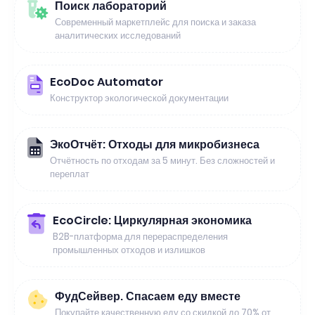
Поиск лабораторий
Современный маркетплейс для поиска и заказа
аналитических исследований
EcoDoc Automator
Конструктор экологической документации
ЭкоОтчёт: Отходы для микробизнеса
Отчётность по отходам за 5 минут. Без сложностей и
переплат
EcoCircle: Циркулярная экономика
B2B-платформа для перераспределения
промышленных отходов и излишков
ФудСейвер. Спасаем еду вместе
Покупайте качественную еду со скидкой до 70% от