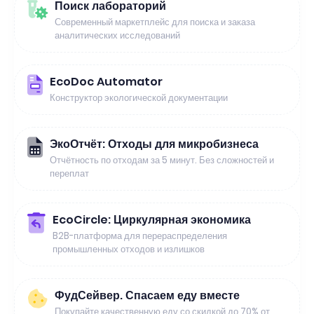
Поиск лабораторий
Современный маркетплейс для поиска и заказа
аналитических исследований
EcoDoc Automator
Конструктор экологической документации
ЭкоОтчёт: Отходы для микробизнеса
Отчётность по отходам за 5 минут. Без сложностей и
переплат
EcoCircle: Циркулярная экономика
B2B-платформа для перераспределения
промышленных отходов и излишков
ФудСейвер. Спасаем еду вместе
Покупайте качественную еду со скидкой до 70% от