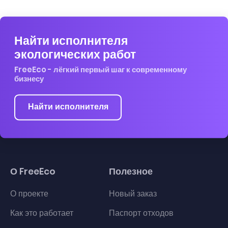
Найти исполнителя
экологических работ
FreeEco - лёгкий первый шаг к современному
бизнесу
Найти исполнителя
О FreeEco
Полезное
О проекте
Новый заказ
Как это работает
Паспорт отходов