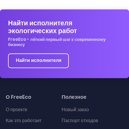
Найти исполнителя
экологических работ
FreeEco - лёгкий первый шаг к современному
бизнесу
Найти исполнителя
О FreeEco
Полезное
О проекте
Новый заказ
Как это работает
Паспорт отходов