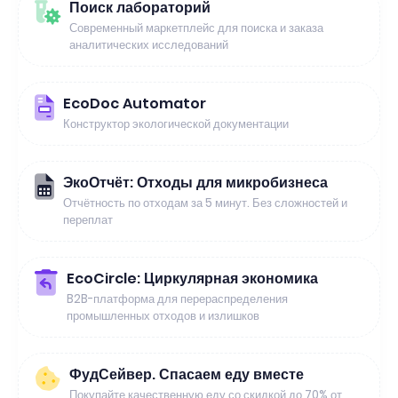
Поиск лабораторий
Современный маркетплейс для поиска и заказа
аналитических исследований
EcoDoc Automator
Конструктор экологической документации
ЭкоОтчёт: Отходы для микробизнеса
Отчётность по отходам за 5 минут. Без сложностей и
переплат
EcoCircle: Циркулярная экономика
B2B-платформа для перераспределения
промышленных отходов и излишков
ФудСейвер. Спасаем еду вместе
Покупайте качественную еду со скидкой до 70% от