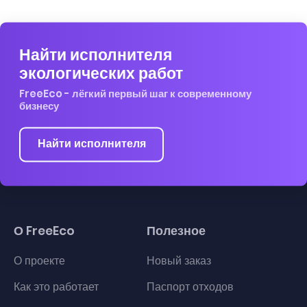
Найти исполнителя
экологических работ
FreeEco - лёгкий первый шаг к современному
бизнесу
Найти исполнителя
О FreeEco
Полезное
О проекте
Новый заказ
Как это работает
Паспорт отходов