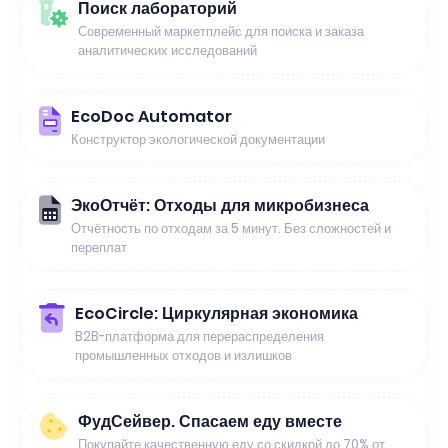
Поиск лабораторий
Современный маркетплейс для поиска и заказа
аналитических исследований
EcoDoc Automator
Конструктор экологической документации
ЭкоОтчёт: Отходы для микробизнеса
Отчётность по отходам за 5 минут. Без сложностей и
переплат
EcoCircle: Циркулярная экономика
B2B-платформа для перераспределения
промышленных отходов и излишков
ФудСейвер. Спасаем еду вместе
Покупайте качественную еду со скидкой до 70% от