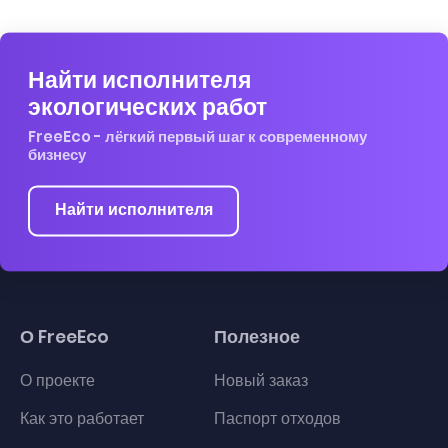
Найти исполнителя
экологических работ
FreeEco - лёгкий первый шаг к современному
бизнесу
Найти исполнителя
О FreeEco
Полезное
О проекте
Новый заказ
Как это работает
Паспорт отходов