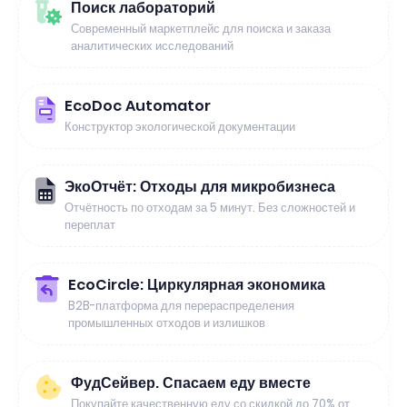
Поиск лабораторий
Современный маркетплейс для поиска и заказа
аналитических исследований
EcoDoc Automator
Конструктор экологической документации
ЭкоОтчёт: Отходы для микробизнеса
Отчётность по отходам за 5 минут. Без сложностей и
переплат
EcoCircle: Циркулярная экономика
B2B-платформа для перераспределения
промышленных отходов и излишков
ФудСейвер. Спасаем еду вместе
Покупайте качественную еду со скидкой до 70% от