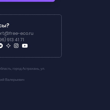
осы?
rt@free-eco.ru
96) 913 41 71
область
,
город Астрахань
,
ул.
ний Валерьевич