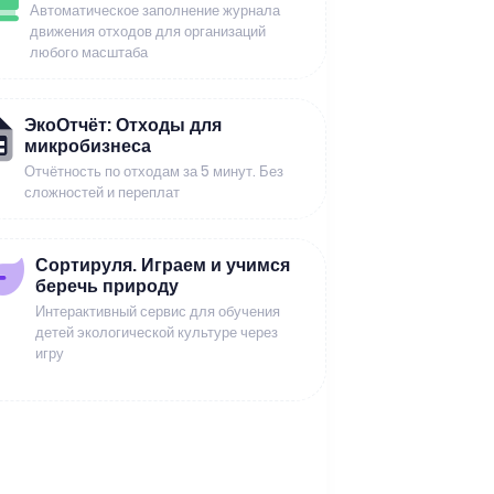
Автоматическое заполнение журнала
движения отходов для организаций
любого масштаба
ЭкоОтчёт: Отходы для
микробизнеса
Отчётность по отходам за 5 минут. Без
сложностей и переплат
Сортируля. Играем и учимся
беречь природу
Интерактивный сервис для обучения
детей экологической культуре через
игру