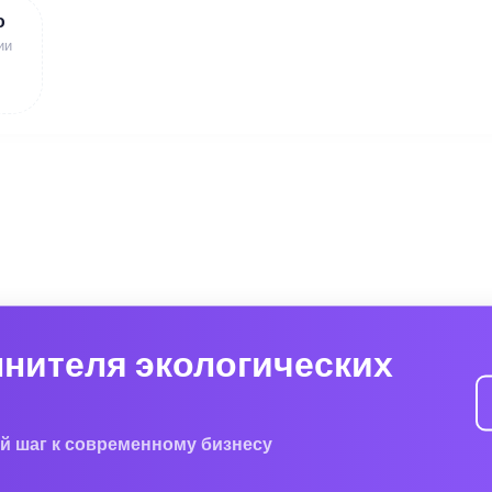
ю
ии
лнителя экологических
й шаг к современному бизнесу