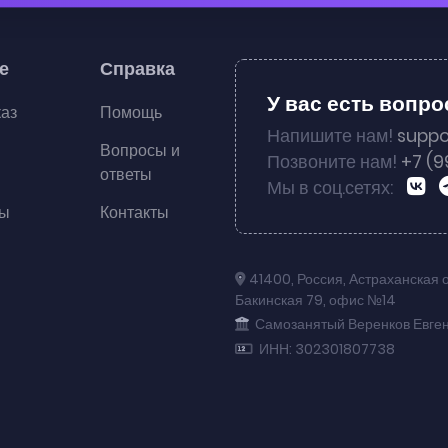
е
Справка
У вас есть вопр
каз
Помощь
Напишите нам!
suppo
Вопросы и
Позвоните нам!
+7 (9
ответы
Мы в соц.сетях:
ты
Контакты
41400
,
Россия
,
Астраханская 
Бакинская 79
,
офис №14
Самозанятый Веренков Евге
ИНН: 302301807738