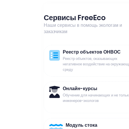
Сервисы FreeEco
Наши сервисы в помощь экологам и
заказчикам
Реестр объектов ОНВОС
Реестр объектов, оказывающих
негативное воздействие на окружаю
среду
Онлайн-курсы
Обучение для начинающих и не тольк
инженеров-экологов
Модуль стока