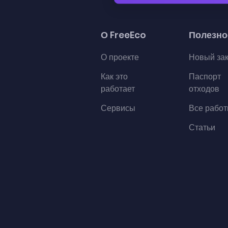
О FreeEco
Полезно
О проекте
Новый за
Как это
Паспорт
работает
отходов
Сервисы
Все рабо
Статьи