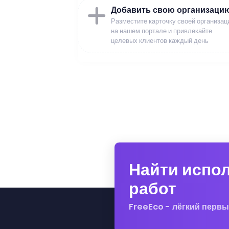
Добавить свою организаци
Разместите карточку своей организац
на нашем портале и привлекайте
целевых клиентов каждый день
Найти испо
работ
FreeEco - лёгкий первы