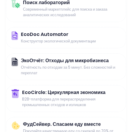
Поиск лабораторий
Современный маркетплейс для поиска и заказа
аналитических исследований
EcoDoc Automator
Конструктор экологической документации
ЭкоОтчёт: Отходы для микробизнеса
Отчётность по отходам за 5 минут. Без сложностей и
переплат
EcoCircle: Циркулярная экономика
B2B-платформа для перераспределения
промышленных отходов и излишков
ФудСейвер. Спасаем еду вместе
Покупайте качественную еду со скидкой до 70% от