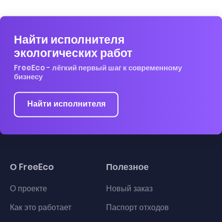
Найти исполнителя
экологических работ
FreeEco - лёгкий первый шаг к современному
бизнесу
Найти исполнителя
О FreeEco
Полезное
О проекте
Новый заказ
Как это работает
Паспорт отходов