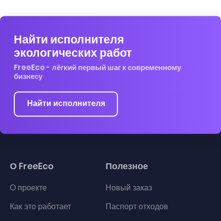
Найти исполнителя
экологических работ
FreeEco - лёгкий первый шаг к современному
бизнесу
Найти исполнителя
О FreeEco
Полезное
О проекте
Новый заказ
Как это работает
Паспорт отходов