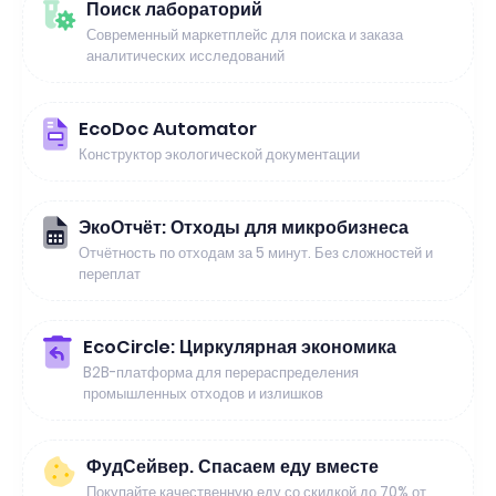
Поиск лабораторий
Современный маркетплейс для поиска и заказа
аналитических исследований
EcoDoc Automator
Конструктор экологической документации
ЭкоОтчёт: Отходы для микробизнеса
Отчётность по отходам за 5 минут. Без сложностей и
переплат
EcoCircle: Циркулярная экономика
B2B-платформа для перераспределения
промышленных отходов и излишков
ФудСейвер. Спасаем еду вместе
Покупайте качественную еду со скидкой до 70% от