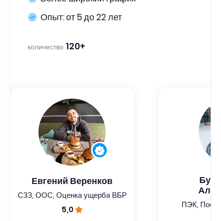
Опыт: от 5 до 22 лет
120+
количество
Була
Евгений Веренков
Алек
СЗЗ, ООС, Оценка ущерба ВБР
ПЭК, Поста
5,0