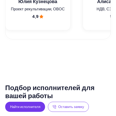
Юлия Кузнецова
Алиса А
Проект рекультивации, ОВОС
НДВ, СЗЗ,
4,9
5,
Подбор исполнителей для
вашей работы
Найти исполнителя
Оставить заявку