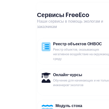
Сервисы FreeEco
Наши сервисы в помощь экологам и
заказчикам
Реестр объектов ОНВОС
Реестр объектов, оказывающих
негативное воздействие на окружаю
среду
Онлайн-курсы
Обучение для начинающих и не тольк
инженеров-экологов
Модуль стока