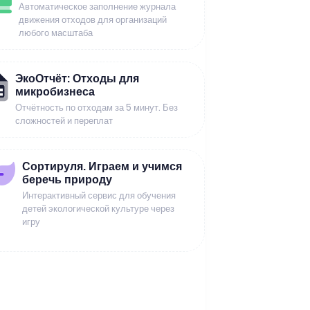
Автоматическое заполнение журнала
движения отходов для организаций
любого масштаба
ЭкоОтчёт: Отходы для
микробизнеса
Отчётность по отходам за 5 минут. Без
сложностей и переплат
Сортируля. Играем и учимся
беречь природу
Интерактивный сервис для обучения
детей экологической культуре через
игру