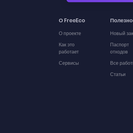
О FreeEco
Полезно
О проекте
Новый за
Как это
Паспорт
работает
отходов
Сервисы
Все рабо
Статьи