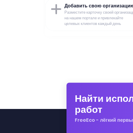
Добавить свою организаци
Разместите карточку своей организац
на нашем портале и привлекайте
целевых клиентов каждый день
Найти испо
работ
FreeEco - лёгкий первы