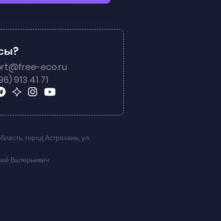
осы?
rt@free-eco.ru
96) 913 41 71
область
,
город Астрахань
,
ул.
ний Валерьевич