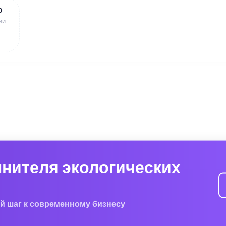
ю
ии
лнителя экологических
й шаг к современному бизнесу