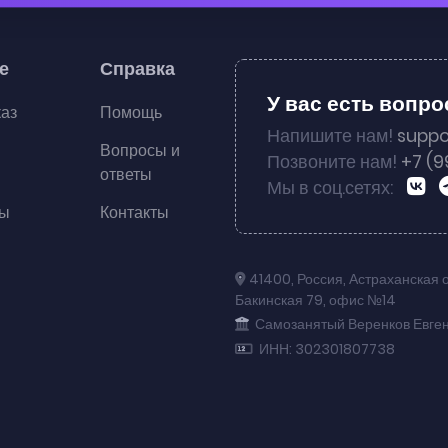
е
Справка
У вас есть вопр
каз
Помощь
Напишите нам!
suppo
Вопросы и
Позвоните нам!
+7 (9
ответы
Мы в соц.сетях:
ты
Контакты
41400
,
Россия
,
Астраханская 
Бакинская 79
,
офис №14
Самозанятый Веренков Евге
ИНН: 302301807738