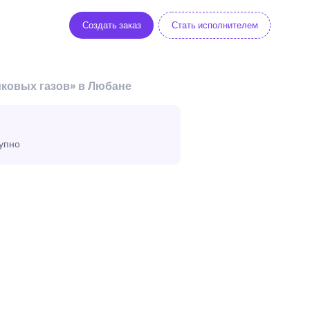
Создать заказ
Стать исполнителем
иковых газов» в Любане
тупно