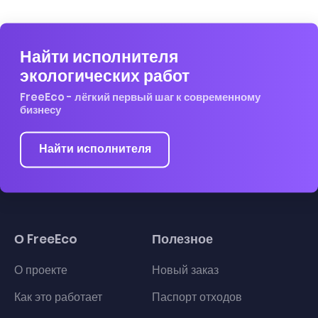
Найти исполнителя
экологических работ
FreeEco - лёгкий первый шаг к современному
бизнесу
Найти исполнителя
О FreeEco
Полезное
О проекте
Новый заказ
Как это работает
Паспорт отходов