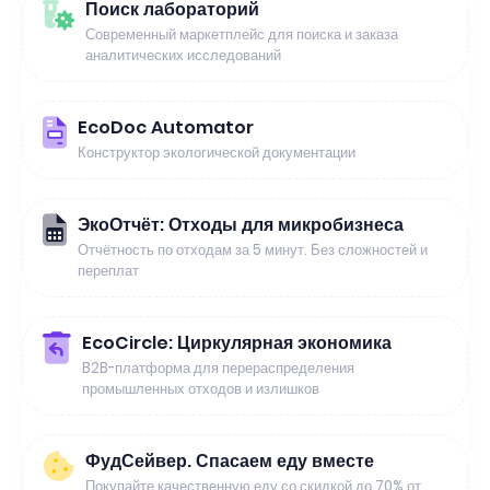
Поиск лабораторий
Современный маркетплейс для поиска и заказа
аналитических исследований
EcoDoc Automator
Конструктор экологической документации
ЭкоОтчёт: Отходы для микробизнеса
Отчётность по отходам за 5 минут. Без сложностей и
переплат
EcoCircle: Циркулярная экономика
B2B-платформа для перераспределения
промышленных отходов и излишков
ФудСейвер. Спасаем еду вместе
Покупайте качественную еду со скидкой до 70% от