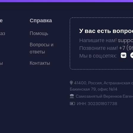
е
Справка
У вас есть вопр
каз
Помощь
Напишите нам!
suppo
Вопросы и
Позвоните нам!
+7 (9
ответы
Мы в соц.сетях:
ты
Контакты
41400
,
Россия
,
Астраханская 
Бакинская 79
,
офис №14
Самозанятый Веренков Евге
ИНН: 302301807738