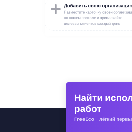
Добавить свою организаци
Разместите карточку своей организац
на нашем портале и привлекайте
целевых клиентов каждый день
Найти испо
работ
FreeEco - лёгкий первы