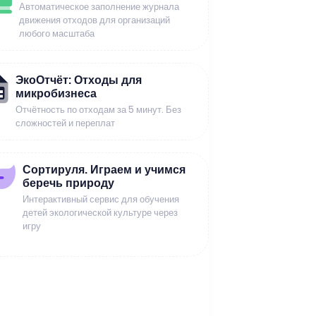
Автоматическое заполнение журнала
движения отходов для организаций
любого масштаба
ЭкоОтчёт: Отходы для
микробизнеса
Отчётность по отходам за 5 минут. Без
сложностей и переплат
Сортируля. Играем и учимся
беречь природу
Интерактивный сервис для обучения
детей экологической культуре через
игру