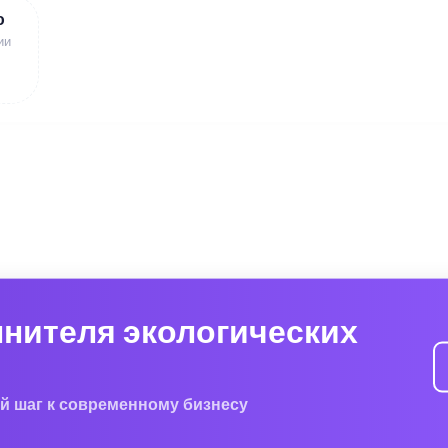
ю
ии
лнителя экологических
й шаг к современному бизнесу