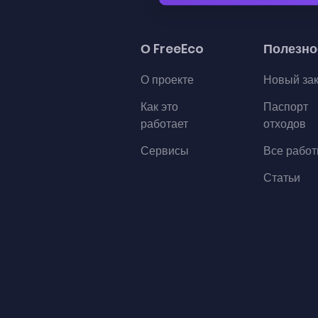
О FreeEco
Полезно
О проекте
Новый за
Как это
Паспорт
работает
отходов
Сервисы
Все рабо
Статьи