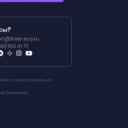
осы?
rt@free-eco.ru
96) 913 41 71
область
,
город Астрахань
,
ул.
ний Валерьевич