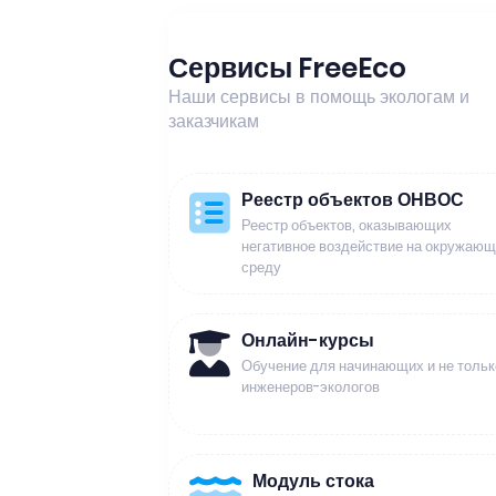
Сервисы FreeEco
Наши сервисы в помощь экологам и
заказчикам
Реестр объектов ОНВОС
Реестр объектов, оказывающих
негативное воздействие на окружаю
среду
Онлайн-курсы
Обучение для начинающих и не тольк
инженеров-экологов
Модуль стока