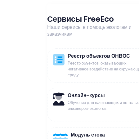
Сервисы FreeEco
Наши сервисы в помощь экологам и
заказчикам
Реестр объектов ОНВОС
Реестр объектов, оказывающих
негативное воздействие на окружаю
среду
Онлайн-курсы
Обучение для начинающих и не тольк
инженеров-экологов
Модуль стока