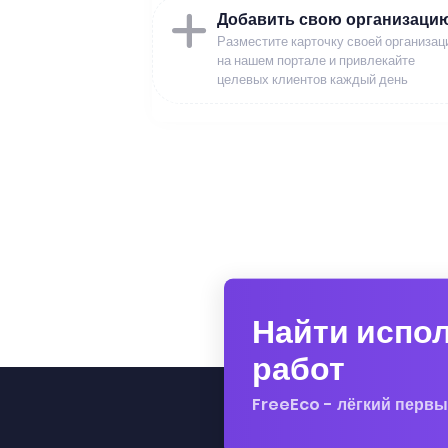
Добавить свою организаци
Разместите карточку своей организац
на нашем портале и привлекайте
целевых клиентов каждый день
Найти испо
работ
FreeEco - лёгкий первы