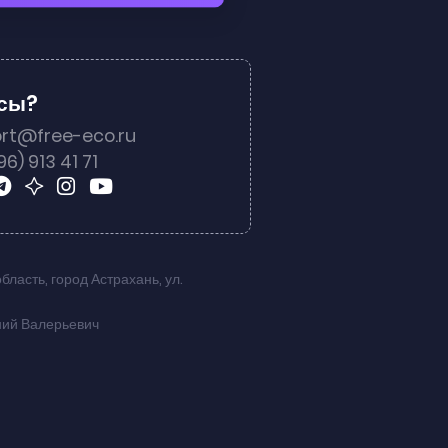
осы?
rt@free-eco.ru
96) 913 41 71
область
,
город Астрахань
,
ул.
ний Валерьевич