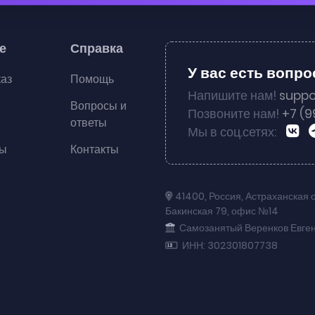
е
Справка
У вас есть вопр
каз
Помощь
Напишите нам!
suppo
Вопросы и
Позвоните нам!
+7 (9
ответы
Мы в соц.сетях:
ты
Контакты
41400
,
Россия
,
Астраханская 
Бакинская 79
,
офис №14
Самозанятый Веренков Евге
ИНН: 302301807738