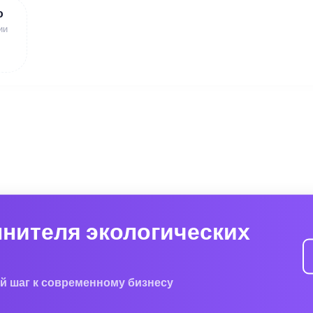
ю
ии
лнителя экологических
й шаг к современному бизнесу