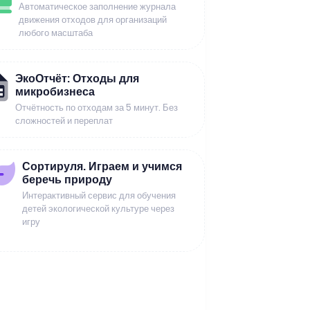
Автоматическое заполнение журнала
движения отходов для организаций
любого масштаба
ЭкоОтчёт: Отходы для
микробизнеса
Отчётность по отходам за 5 минут. Без
сложностей и переплат
Сортируля. Играем и учимся
беречь природу
Интерактивный сервис для обучения
детей экологической культуре через
игру