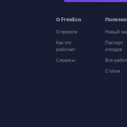
О FreeEco
Полезно
О проекте
Новый за
Как это
Паспорт
работает
отходов
Сервисы
Все рабо
Статьи