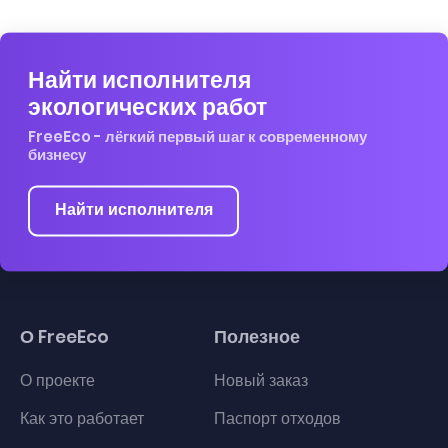
Найти исполнителя
экологических работ
FreeEco - лёгкий первый шаг к современному
бизнесу
Найти исполнителя
О FreeEco
Полезное
О проекте
Новый заказ
Как это работает
Паспорт отходов