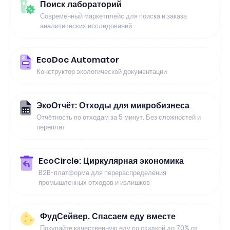
Поиск лабораторий
Современный маркетплейс для поиска и заказа
аналитических исследований
EcoDoc Automator
Конструктор экологической документации
ЭкоОтчёт: Отходы для микробизнеса
Отчётность по отходам за 5 минут. Без сложностей и
переплат
EcoCircle: Циркулярная экономика
B2B-платформа для перераспределения
промышленных отходов и излишков
ФудСейвер. Спасаем еду вместе
Покупайте качественную еду со скидкой до 70% от