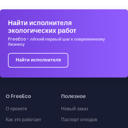
Найти исполнителя
экологических работ
FreeEco - лёгкий первый шаг к современному
бизнесу
Найти исполнителя
О FreeEco
Полезное
О проекте
Новый заказ
Как это работает
Паспорт отходов