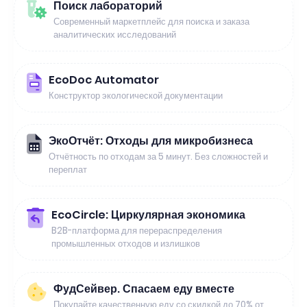
Поиск лабораторий
Современный маркетплейс для поиска и заказа
аналитических исследований
EcoDoc Automator
Конструктор экологической документации
ЭкоОтчёт: Отходы для микробизнеса
Отчётность по отходам за 5 минут. Без сложностей и
переплат
EcoCircle: Циркулярная экономика
B2B-платформа для перераспределения
промышленных отходов и излишков
ФудСейвер. Спасаем еду вместе
Покупайте качественную еду со скидкой до 70% от