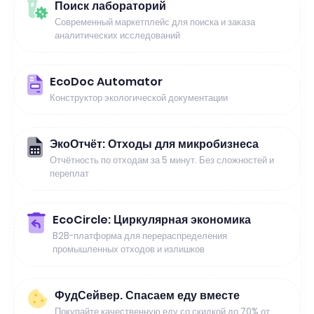
Поиск лабораторий
Современный маркетплейс для поиска и заказа
аналитических исследований
EcoDoc Automator
Конструктор экологической документации
ЭкоОтчёт: Отходы для микробизнеса
Отчётность по отходам за 5 минут. Без сложностей и
переплат
EcoCircle: Циркулярная экономика
B2B-платформа для перераспределения
промышленных отходов и излишков
ФудСейвер. Спасаем еду вместе
Покупайте качественную еду со скидкой до 70% от