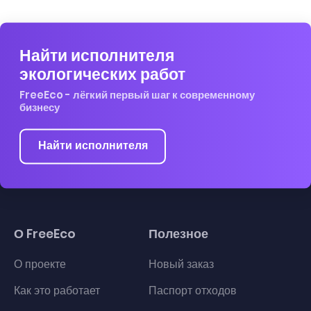
Найти исполнителя
экологических работ
FreeEco - лёгкий первый шаг к современному
бизнесу
Найти исполнителя
О FreeEco
Полезное
О проекте
Новый заказ
Как это работает
Паспорт отходов