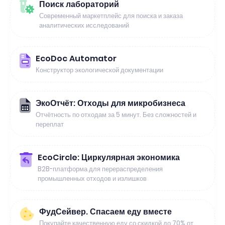
Поиск лабораторий
Современный маркетплейс для поиска и заказа
аналитических исследований
EcoDoc Automator
Конструктор экологической документации
ЭкоОтчёт: Отходы для микробизнеса
Отчётность по отходам за 5 минут. Без сложностей и
переплат
EcoCircle: Циркулярная экономика
B2B-платформа для перераспределения
промышленных отходов и излишков
ФудСейвер. Спасаем еду вместе
Покупайте качественную еду со скидкой до 70% от