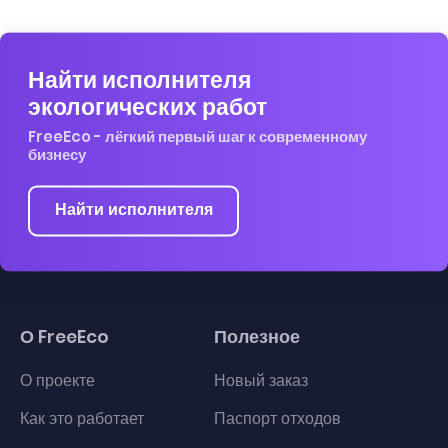
Найти исполнителя
экологических работ
FreeEco - лёгкий первый шаг к современному
бизнесу
Найти исполнителя
О FreeEco
Полезное
О проекте
Новый заказ
Как это работает
Паспорт отходов