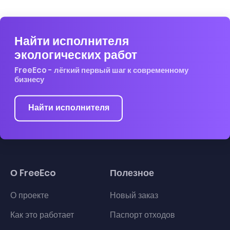
Найти исполнителя
экологических работ
FreeEco - лёгкий первый шаг к современному
бизнесу
Найти исполнителя
О FreeEco
Полезное
О проекте
Новый заказ
Как это работает
Паспорт отходов