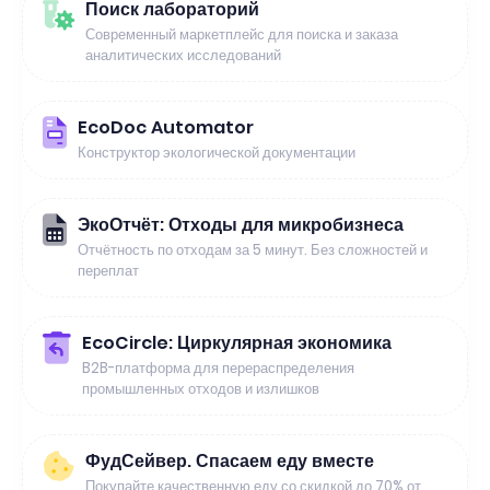
Поиск лабораторий
Современный маркетплейс для поиска и заказа
аналитических исследований
EcoDoc Automator
Конструктор экологической документации
ЭкоОтчёт: Отходы для микробизнеса
Отчётность по отходам за 5 минут. Без сложностей и
переплат
EcoCircle: Циркулярная экономика
B2B-платформа для перераспределения
промышленных отходов и излишков
ФудСейвер. Спасаем еду вместе
Покупайте качественную еду со скидкой до 70% от