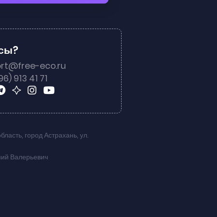
осы?
rt@free-eco.ru
96) 913 41 71
область
,
город Астрахань
,
ул.
ний Валерьевич