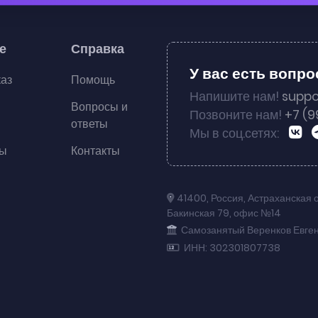
е
Справка
У вас есть вопр
каз
Помощь
Напишите нам!
suppo
Вопросы и
Позвоните нам!
+7 (9
ответы
Мы в соц.сетях:
ты
Контакты
41400
,
Россия
,
Астраханская 
Бакинская 79
,
офис №14
Самозанятый Веренков Евге
ИНН: 302301807738