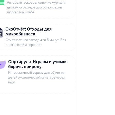
Автоматическое заполнение журнала
движения отходов для организаций
любого масштаба
ЭкоОтчёт: Отходы для
микробизнеса
Отчётность по отходам за 5 минут. Без
сложностей и переплат
Сортируля. Играем и учимся
беречь природу
Интерактивный сервис для обучения
детей экологической культуре через
игру