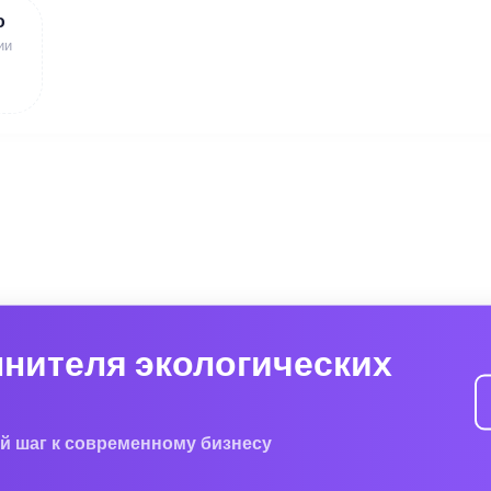
ю
ии
лнителя экологических
й шаг к современному бизнесу