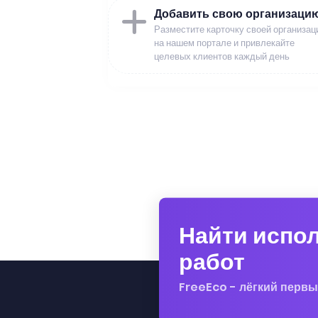
Добавить свою организаци
Разместите карточку своей организац
на нашем портале и привлекайте
целевых клиентов каждый день
Найти испо
работ
FreeEco - лёгкий первы