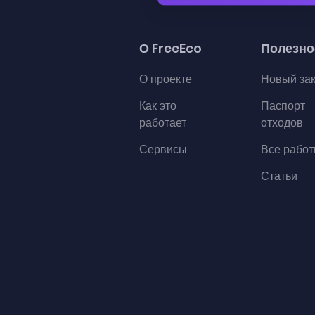
О FreeEco
Полезно
О проекте
Новый за
Как это
Паспорт
работает
отходов
Сервисы
Все рабо
Статьи