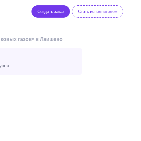
Создать заказ
Стать исполнителем
иковых газов» в Лаишево
тупно