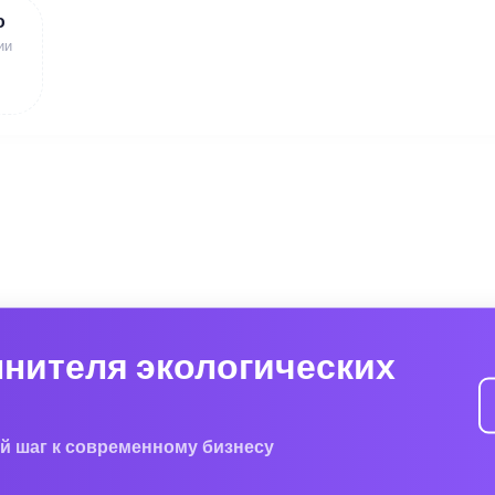
ю
ии
лнителя экологических
й шаг к современному бизнесу