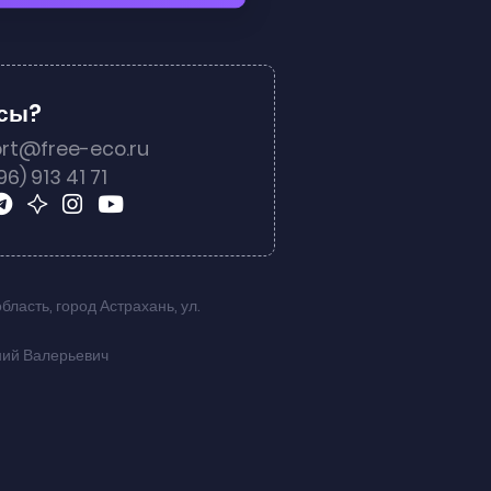
осы?
rt@free-eco.ru
96) 913 41 71
область
,
город Астрахань
,
ул.
ний Валерьевич