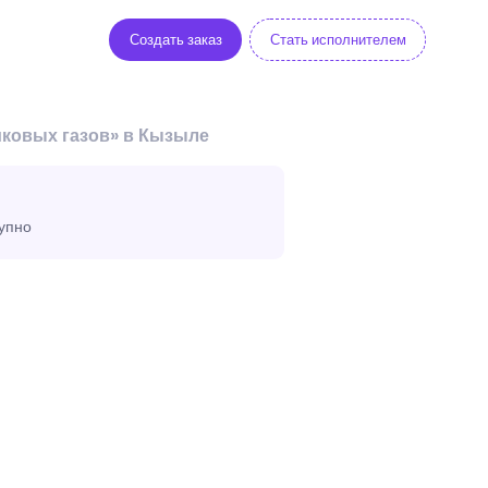
Создать заказ
Стать исполнителем
иковых газов» в Кызыле
тупно