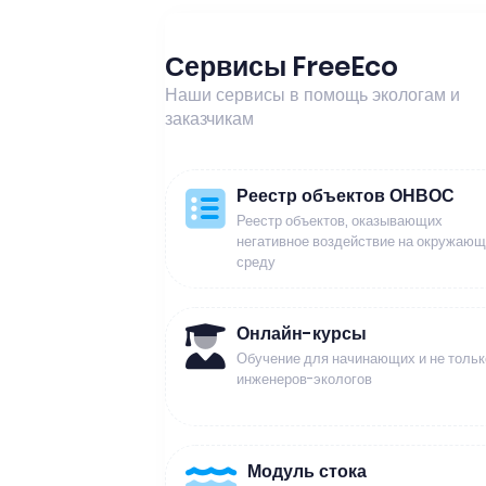
Сервисы FreeEco
Наши сервисы в помощь экологам и
заказчикам
Реестр объектов ОНВОС
Реестр объектов, оказывающих
негативное воздействие на окружаю
среду
Онлайн-курсы
Обучение для начинающих и не тольк
инженеров-экологов
Модуль стока