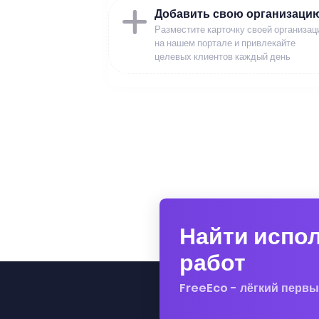
Добавить свою организаци
Разместите карточку своей организац
на нашем портале и привлекайте
целевых клиентов каждый день
Найти испо
работ
FreeEco - лёгкий первы