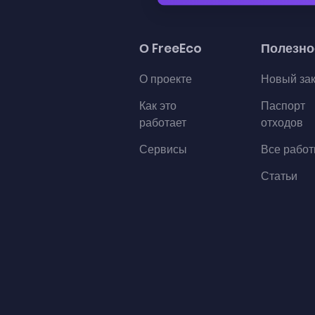
О FreeEco
Полезно
О проекте
Новый за
Как это
Паспорт
работает
отходов
Сервисы
Все рабо
Статьи