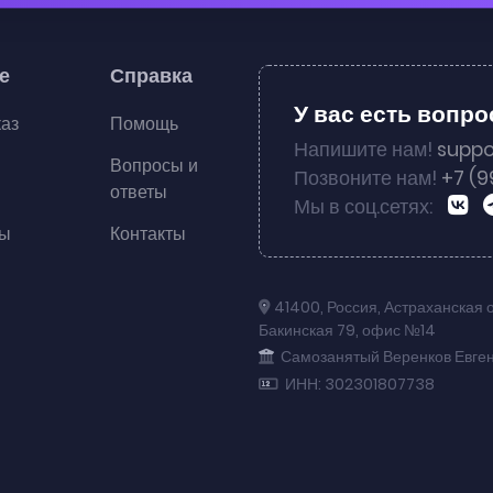
е
Справка
У вас есть вопр
каз
Помощь
Напишите нам!
suppo
Вопросы и
Позвоните нам!
+7 (9
ответы
Мы в соц.сетях:
ты
Контакты
41400
,
Россия
,
Астраханская 
Бакинская 79
,
офис №14
Самозанятый Веренков Евге
ИНН: 302301807738