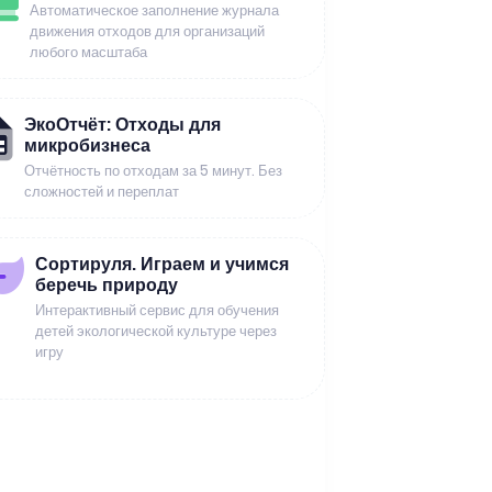
Автоматическое заполнение журнала
движения отходов для организаций
любого масштаба
ЭкоОтчёт: Отходы для
микробизнеса
Отчётность по отходам за 5 минут. Без
сложностей и переплат
Сортируля. Играем и учимся
беречь природу
Интерактивный сервис для обучения
детей экологической культуре через
игру