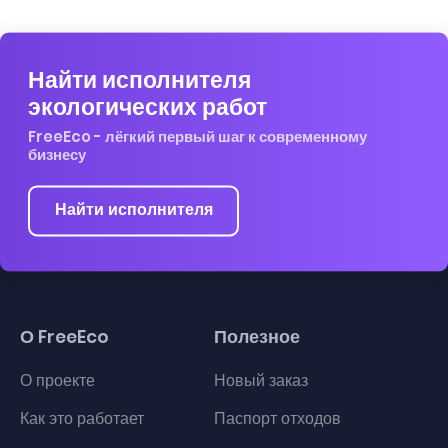
Найти исполнителя
экологических работ
FreeEco - лёгкий первый шаг к современному
бизнесу
Найти исполнителя
О FreeEco
Полезное
О проекте
Новый заказ
Как это работает
Паспорт отходов