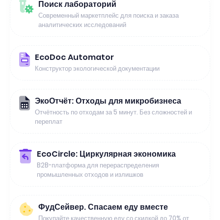
Поиск лабораторий
Современный маркетплейс для поиска и заказа
аналитических исследований
EcoDoc Automator
Конструктор экологической документации
ЭкоОтчёт: Отходы для микробизнеса
Отчётность по отходам за 5 минут. Без сложностей и
переплат
EcoCircle: Циркулярная экономика
B2B-платформа для перераспределения
промышленных отходов и излишков
ФудСейвер. Спасаем еду вместе
Покупайте качественную еду со скидкой до 70% от