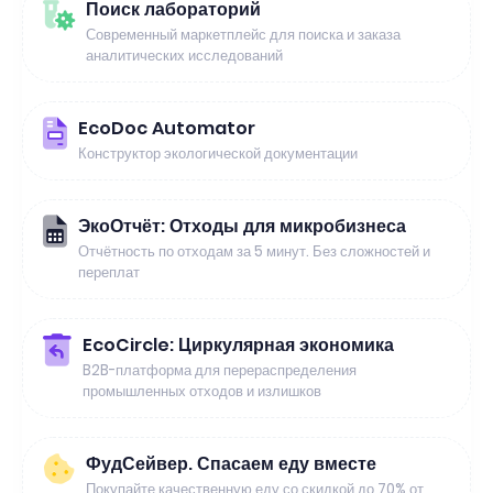
Поиск лабораторий
Современный маркетплейс для поиска и заказа
аналитических исследований
EcoDoc Automator
Конструктор экологической документации
ЭкоОтчёт: Отходы для микробизнеса
Отчётность по отходам за 5 минут. Без сложностей и
переплат
EcoCircle: Циркулярная экономика
B2B-платформа для перераспределения
промышленных отходов и излишков
ФудСейвер. Спасаем еду вместе
Покупайте качественную еду со скидкой до 70% от