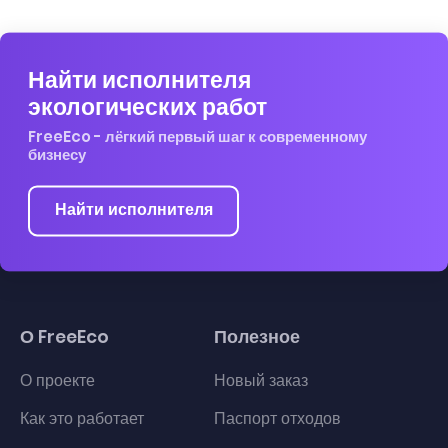
Найти исполнителя
экологических работ
FreeEco - лёгкий первый шаг к современному
бизнесу
Найти исполнителя
О FreeEco
Полезное
О проекте
Новый заказ
Как это работает
Паспорт отходов