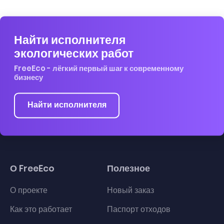
Найти исполнителя
экологических работ
FreeEco - лёгкий первый шаг к современному
бизнесу
Найти исполнителя
О FreeEco
Полезное
О проекте
Новый заказ
Как это работает
Паспорт отходов