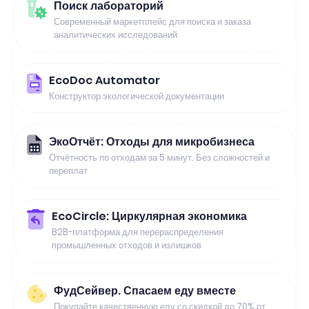
Поиск лабораторий
Современный маркетплейс для поиска и заказа
аналитических исследований
EcoDoc Automator
Конструктор экологической документации
ЭкоОтчёт: Отходы для микробизнеса
Отчётность по отходам за 5 минут. Без сложностей и
переплат
EcoCircle: Циркулярная экономика
B2B-платформа для перераспределения
промышленных отходов и излишков
ФудСейвер. Спасаем еду вместе
Покупайте качественную еду со скидкой до 70% от