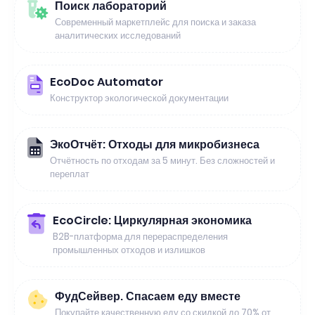
Поиск лабораторий
Современный маркетплейс для поиска и заказа
аналитических исследований
EcoDoc Automator
Конструктор экологической документации
ЭкоОтчёт: Отходы для микробизнеса
Отчётность по отходам за 5 минут. Без сложностей и
переплат
EcoCircle: Циркулярная экономика
B2B-платформа для перераспределения
промышленных отходов и излишков
ФудСейвер. Спасаем еду вместе
Покупайте качественную еду со скидкой до 70% от