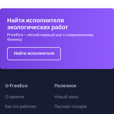
Найти исполнителя
экологических работ
FreeEco - лёгкий первый шаг к современному
бизнесу
Найти исполнителя
О FreeEco
Полезное
О проекте
Новый заказ
Как это работает
Паспорт отходов