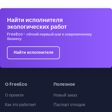
Найти исполнителя
экологических работ
FreeEco - лёгкий первый шаг к современному
бизнесу
Найти исполнителя
О FreeEco
Полезное
О проекте
Новый заказ
Как это работает
Паспорт отходов