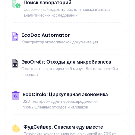
Поиск лабораторий
Современный маркетплейс для поиска и заказа
аналитических исследований
EcoDoc Automator
Конструктор экологической документации
ЭкоОтчёт: Отходы для микробизнеса
Отчётность по отходам за 5 минут. Без сложностей и
переплат
EcoCircle: Циркулярная экономика
B2B-платформа для перераспределения
промышленных отходов и излишков
ФудСейвер. Спасаем еду вместе
Покупайте качественную еду со скидкой до 70% от