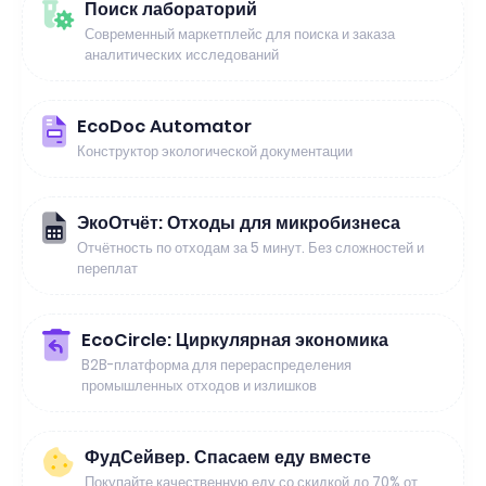
Поиск лабораторий
Современный маркетплейс для поиска и заказа
аналитических исследований
EcoDoc Automator
Конструктор экологической документации
ЭкоОтчёт: Отходы для микробизнеса
Отчётность по отходам за 5 минут. Без сложностей и
переплат
EcoCircle: Циркулярная экономика
B2B-платформа для перераспределения
промышленных отходов и излишков
ФудСейвер. Спасаем еду вместе
Покупайте качественную еду со скидкой до 70% от