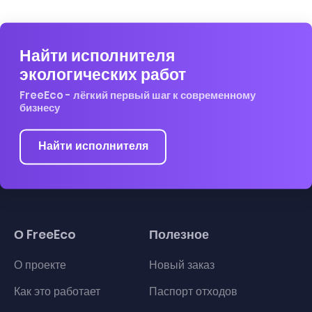
Найти исполнителя
экологических работ
FreeEco - лёгкий первый шаг к современному
бизнесу
Найти исполнителя
О FreeEco
Полезное
О проекте
Новый заказ
Как это работает
Паспорт отходов