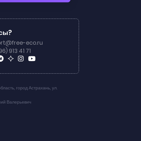
осы?
rt@free-eco.ru
96) 913 41 71
область
,
город Астрахань
,
ул.
ний Валерьевич