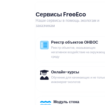
Сервисы FreeEco
Наши сервисы в помощь экологам и
заказчикам
Реестр объектов ОНВОС
Реестр объектов, оказывающих
негативное воздействие на окружаю
среду
Онлайн-курсы
Обучение для начинающих и не тольк
инженеров-экологов
Модуль стока