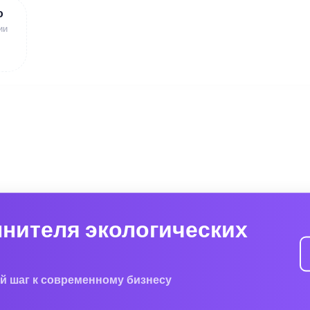
ю
ии
лнителя экологических
й шаг к современному бизнесу