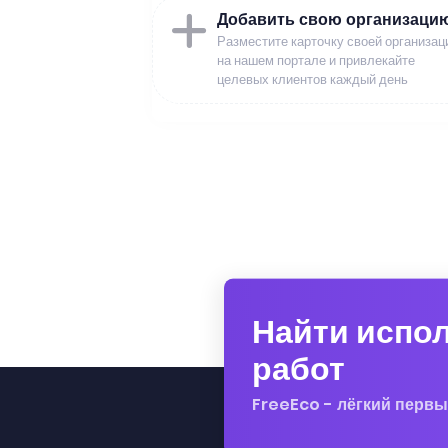
Добавить свою организаци
Разместите карточку своей организац
на нашем портале и привлекайте
целевых клиентов каждый день
Найти испо
работ
FreeEco - лёгкий первы