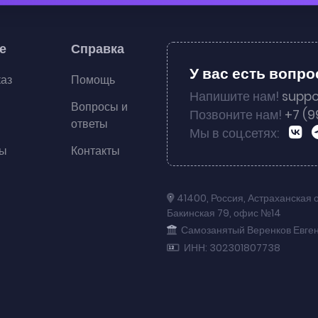
е
Справка
У вас есть вопр
каз
Помощь
Напишите нам!
suppo
Вопросы и
Позвоните нам!
+7 (9
ответы
Мы в соц.сетях:
ты
Контакты
41400
,
Россия
,
Астраханская 
Бакинская 79
,
офис №14
Самозанятый Веренков Евге
ИНН: 302301807738