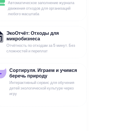
Автоматическое заполнение журнала
движения отходов для организаций
любого масштаба
ЭкоОтчёт: Отходы для
микробизнеса
Отчётность по отходам за 5 минут. Без
сложностей и переплат
Сортируля. Играем и учимся
беречь природу
Интерактивный сервис для обучения
детей экологической культуре через
игру