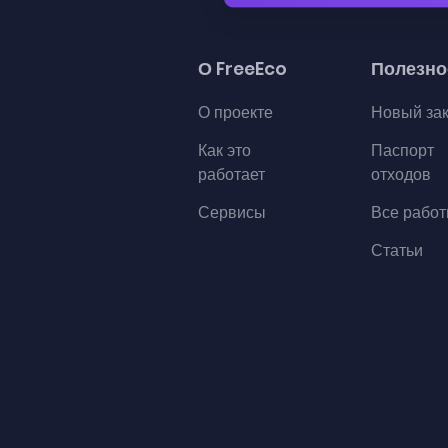
О FreeEco
Полезно
О проекте
Новый за
Как это
Паспорт
работает
отходов
Сервисы
Все рабо
Статьи