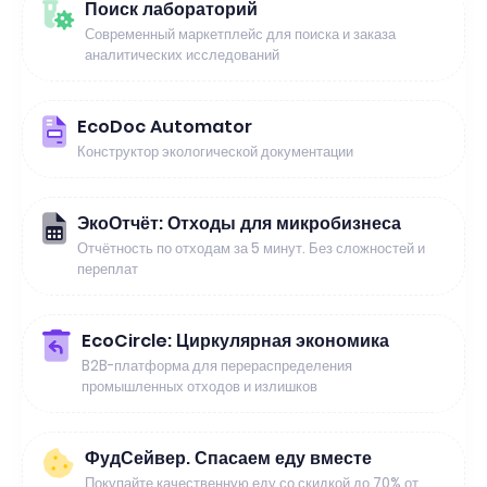
Поиск лабораторий
Современный маркетплейс для поиска и заказа
аналитических исследований
EcoDoc Automator
Конструктор экологической документации
ЭкоОтчёт: Отходы для микробизнеса
Отчётность по отходам за 5 минут. Без сложностей и
переплат
EcoCircle: Циркулярная экономика
B2B-платформа для перераспределения
промышленных отходов и излишков
ФудСейвер. Спасаем еду вместе
Покупайте качественную еду со скидкой до 70% от