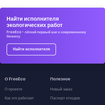
Найти исполнителя
экологических работ
FreeEco - лёгкий первый шаг к современному
бизнесу
Найти исполнителя
О FreeEco
Полезное
О проекте
Новый заказ
Как это работает
Паспорт отходов