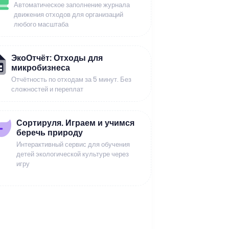
Автоматическое заполнение журнала
движения отходов для организаций
любого масштаба
ЭкоОтчёт: Отходы для
микробизнеса
Отчётность по отходам за 5 минут. Без
сложностей и переплат
Сортируля. Играем и учимся
беречь природу
Интерактивный сервис для обучения
детей экологической культуре через
игру