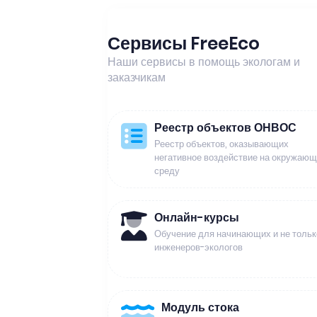
Сервисы FreeEco
Наши сервисы в помощь экологам и
заказчикам
Реестр объектов ОНВОС
Реестр объектов, оказывающих
негативное воздействие на окружаю
среду
Онлайн-курсы
Обучение для начинающих и не тольк
инженеров-экологов
Модуль стока