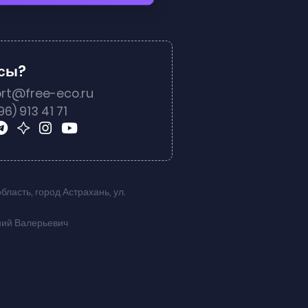
осы?
rt@free-eco.ru
96) 913 41 71
область
,
город Астрахань
,
ул.
ний Валерьевич