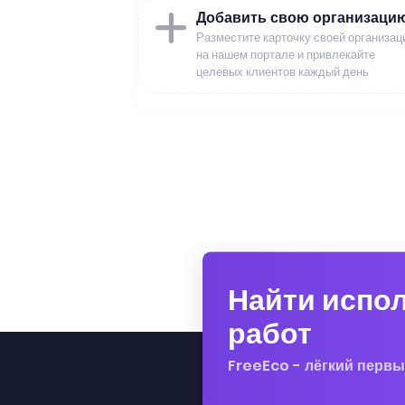
Добавить свою организаци
Разместите карточку своей организац
на нашем портале и привлекайте
целевых клиентов каждый день
Найти испо
работ
FreeEco - лёгкий первы