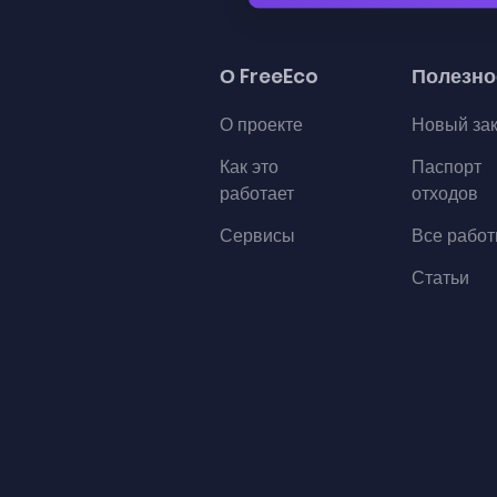
О FreeEco
Полезно
О проекте
Новый за
Как это
Паспорт
работает
отходов
Сервисы
Все рабо
Статьи