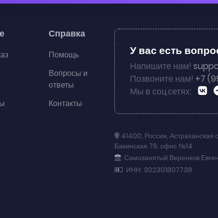
е
Справка
У вас есть вопр
каз
Помощь
Напишите нам!
suppo
Вопросы и
Позвоните нам!
+7 (9
ответы
Мы в соц.сетях:
ты
Контакты
41400
,
Россия
,
Астраханская 
Бакинская 79
,
офис №14
Самозанятый Веренков Евге
ИНН: 302301807738