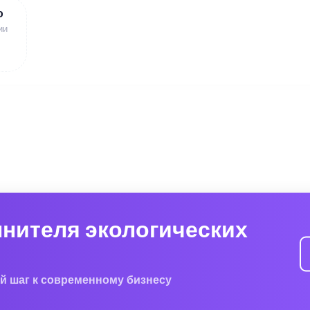
ю
ии
лнителя экологических
й шаг к современному бизнесу