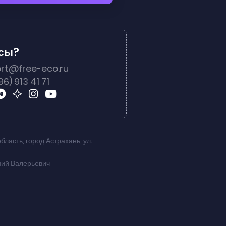
осы?
rt@free-eco.ru
96) 913 41 71
область
,
город Астрахань
,
ул.
ний Валерьевич