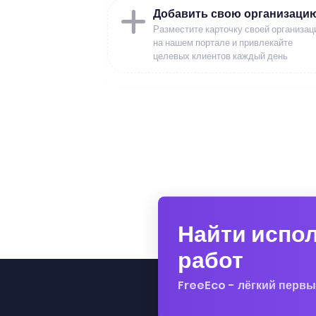
Добавить свою организаци
Разместите карточку своей организац
на нашем портале и привлекайте
целевых клиентов каждый день
Найти испо
работ
FreeEco - лёгкий первы