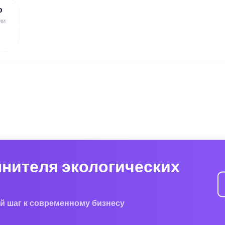
ю
ии
лнителя экологических
й шаг к современному бизнесу