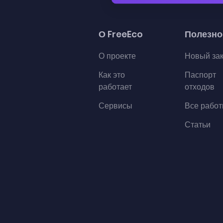
О FreeEco
Полезно
О проекте
Новый за
Как это
Паспорт
работает
отходов
Сервисы
Все рабо
Статьи