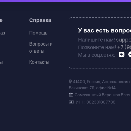
е
Справка
У вас есть вопр
каз
Помощь
Напишите нам!
suppo
Вопросы и
Позвоните нам!
+7 (9
ответы
Мы в соц.сетях:
ты
Контакты
41400
,
Россия
,
Астраханская 
Бакинская 79
,
офис №14
Самозанятый Веренков Евге
ИНН: 302301807738