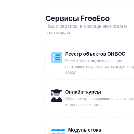
Сервисы FreeEco
Наши сервисы в помощь экологам и
заказчикам
Реестр объектов ОНВОС
Реестр объектов, оказывающих
негативное воздействие на окружаю
среду
Онлайн-курсы
Обучение для начинающих и не тольк
инженеров-экологов
Модуль стока