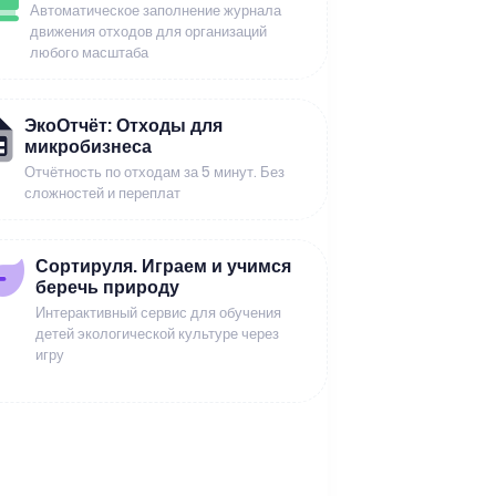
Автоматическое заполнение журнала
движения отходов для организаций
любого масштаба
ЭкоОтчёт: Отходы для
микробизнеса
Отчётность по отходам за 5 минут. Без
сложностей и переплат
Сортируля. Играем и учимся
беречь природу
Интерактивный сервис для обучения
детей экологической культуре через
игру