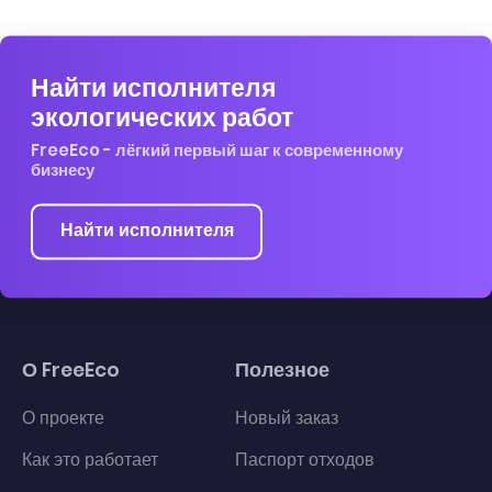
Найти исполнителя
экологических работ
FreeEco - лёгкий первый шаг к современному
бизнесу
Найти исполнителя
О FreeEco
Полезное
О проекте
Новый заказ
Как это работает
Паспорт отходов