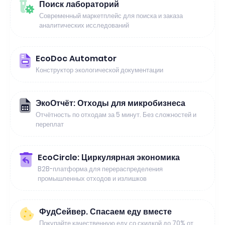
Поиск лабораторий
Современный маркетплейс для поиска и заказа
аналитических исследований
EcoDoc Automator
Конструктор экологической документации
ЭкоОтчёт: Отходы для микробизнеса
Отчётность по отходам за 5 минут. Без сложностей и
переплат
EcoCircle: Циркулярная экономика
B2B-платформа для перераспределения
промышленных отходов и излишков
ФудСейвер. Спасаем еду вместе
Покупайте качественную еду со скидкой до 70% от