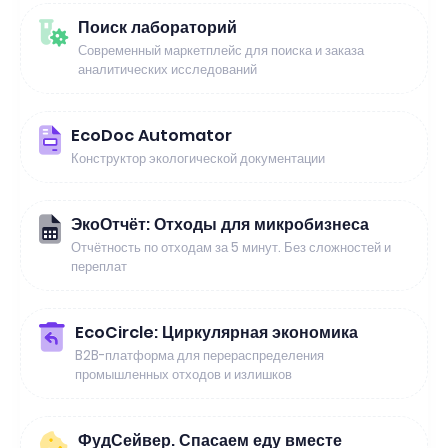
Поиск лабораторий
Современный маркетплейс для поиска и заказа
аналитических исследований
EcoDoc Automator
Конструктор экологической документации
ЭкоОтчёт: Отходы для микробизнеса
Отчётность по отходам за 5 минут. Без сложностей и
переплат
EcoCircle: Циркулярная экономика
B2B-платформа для перераспределения
промышленных отходов и излишков
ФудСейвер. Спасаем еду вместе