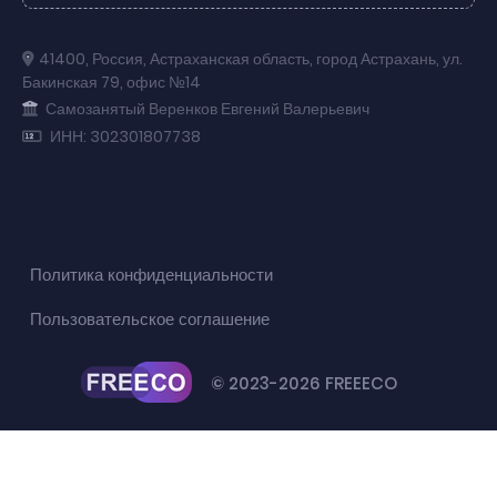
41400
,
Россия
,
Астраханская область
,
город Астрахань
,
ул.
Бакинская 79
,
офис №14
Самозанятый Веренков Евгений Валерьевич
ИНН: 302301807738
Политика конфиденциальности
Пользовательское соглашение
© 2023-2026 FREEECO