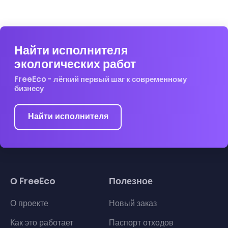
Найти исполнителя
экологических работ
FreeEco - лёгкий первый шаг к современному
бизнесу
Найти исполнителя
О FreeEco
Полезное
О проекте
Новый заказ
Как это работает
Паспорт отходов