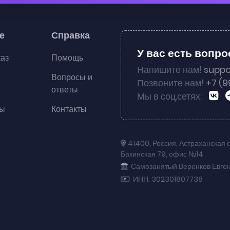
е
Справка
У вас есть вопр
каз
Помощь
Напишите нам!
suppo
Вопросы и
Позвоните нам!
+7 (9
ответы
Мы в соц.сетях:
ты
Контакты
41400
,
Россия
,
Астраханская 
Бакинская 79
,
офис №14
Самозанятый Веренков Евге
ИНН: 302301807738