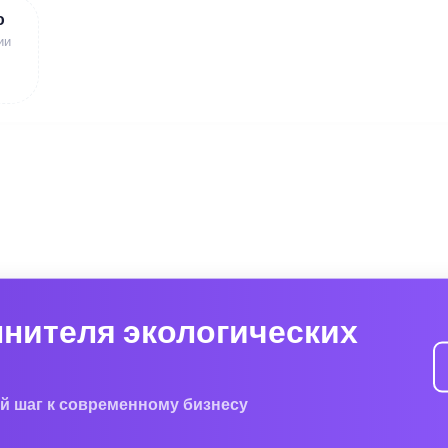
ю
ии
лнителя экологических
й шаг к современному бизнесу