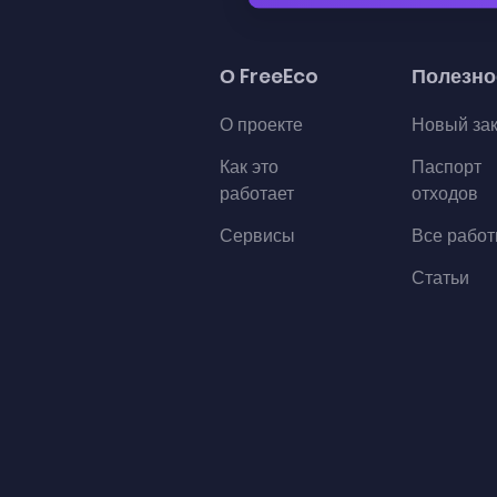
О FreeEco
Полезно
О проекте
Новый за
Как это
Паспорт
работает
отходов
Сервисы
Все рабо
Статьи