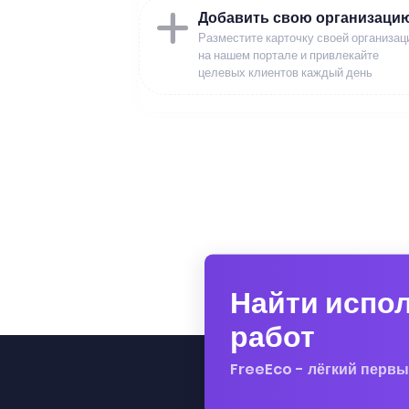
Добавить свою организаци
Разместите карточку своей организац
на нашем портале и привлекайте
целевых клиентов каждый день
Найти испо
работ
FreeEco - лёгкий первы