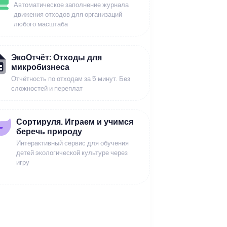
Автоматическое заполнение журнала
движения отходов для организаций
любого масштаба
ЭкоОтчёт: Отходы для
микробизнеса
Отчётность по отходам за 5 минут. Без
сложностей и переплат
Сортируля. Играем и учимся
беречь природу
Интерактивный сервис для обучения
детей экологической культуре через
игру