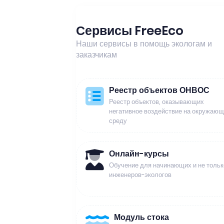
Сервисы FreeEco
Наши сервисы в помощь экологам и
заказчикам
Реестр объектов ОНВОС
Реестр объектов, оказывающих
негативное воздействие на окружаю
среду
Онлайн-курсы
Обучение для начинающих и не тольк
инженеров-экологов
Модуль стока