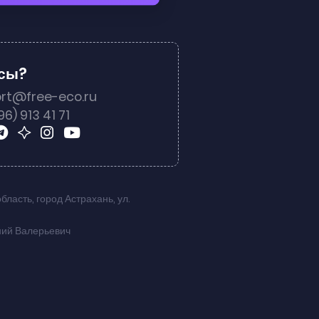
осы?
rt@free-eco.ru
96) 913 41 71
область
,
город Астрахань
,
ул.
ний Валерьевич