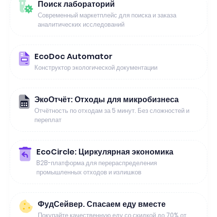
Поиск лабораторий
Современный маркетплейс для поиска и заказа
аналитических исследований
EcoDoc Automator
Конструктор экологической документации
ЭкоОтчёт: Отходы для микробизнеса
Отчётность по отходам за 5 минут. Без сложностей и
переплат
EcoCircle: Циркулярная экономика
B2B-платформа для перераспределения
промышленных отходов и излишков
ФудСейвер. Спасаем еду вместе
Покупайте качественную еду со скидкой до 70% от