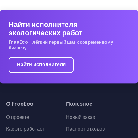
Найти исполнителя
экологических работ
FreeEco - лёгкий первый шаг к современному
бизнесу
Найти исполнителя
О FreeEco
Полезное
О проекте
Новый заказ
Как это работает
Паспорт отходов