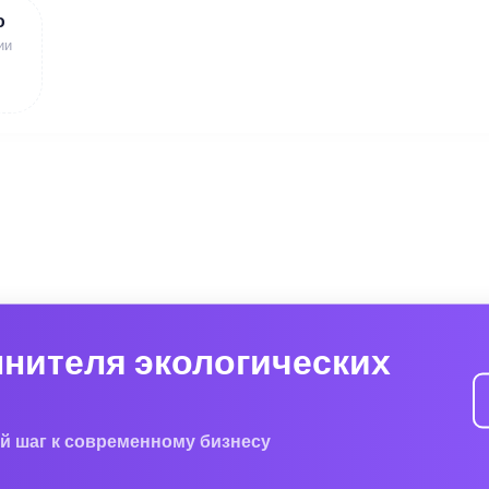
ю
ии
лнителя экологических
й шаг к современному бизнесу