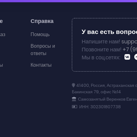
е
Справка
У вас есть вопр
каз
Помощь
Напишите нам!
suppo
Вопросы и
Позвоните нам!
+7 (9
ответы
Мы в соц.сетях:
ты
Контакты
41400
,
Россия
,
Астраханская 
Бакинская 79
,
офис №14
Самозанятый Веренков Евге
ИНН: 302301807738