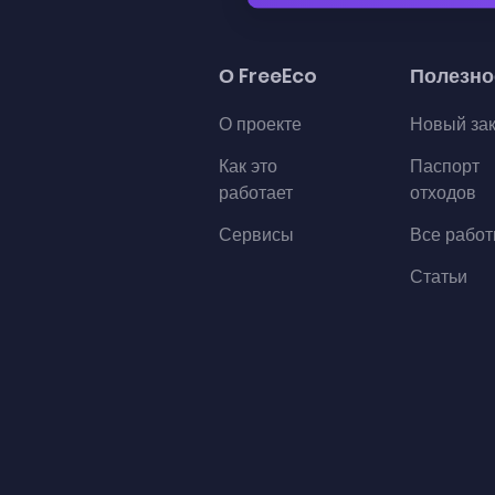
О FreeEco
Полезно
О проекте
Новый за
Как это
Паспорт
работает
отходов
Сервисы
Все рабо
Статьи