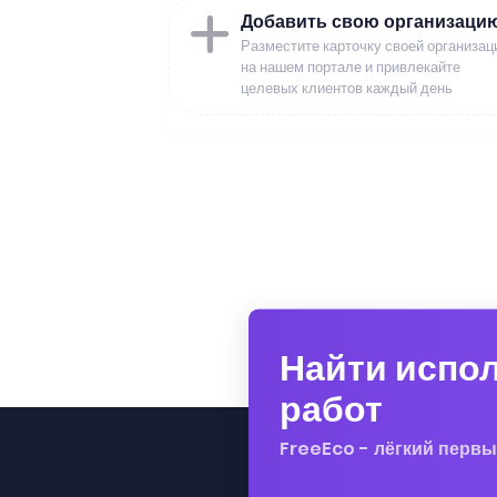
Добавить свою организаци
Разместите карточку своей организац
на нашем портале и привлекайте
целевых клиентов каждый день
Найти испо
работ
FreeEco - лёгкий первы