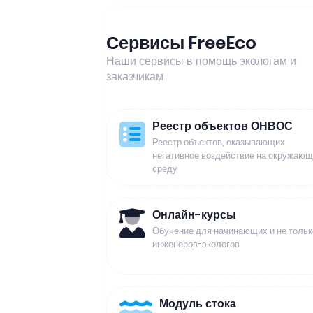
Сервисы FreeEco
Наши сервисы в помощь экологам и
заказчикам
Реестр объектов ОНВОС
Реестр объектов, оказывающих
негативное воздействие на окружаю
среду
Онлайн-курсы
Обучение для начинающих и не тольк
инженеров-экологов
Модуль стока