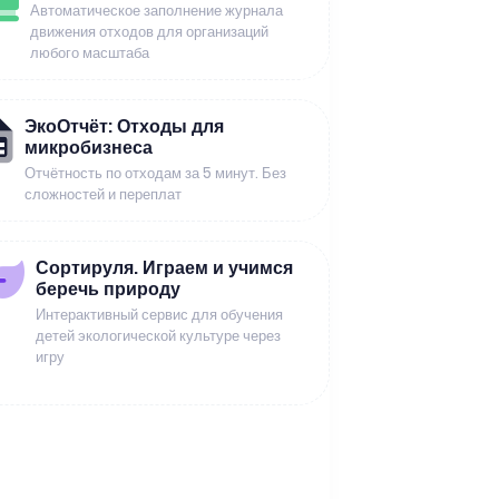
Автоматическое заполнение журнала
движения отходов для организаций
любого масштаба
ЭкоОтчёт: Отходы для
микробизнеса
Отчётность по отходам за 5 минут. Без
сложностей и переплат
Сортируля. Играем и учимся
беречь природу
Интерактивный сервис для обучения
детей экологической культуре через
игру