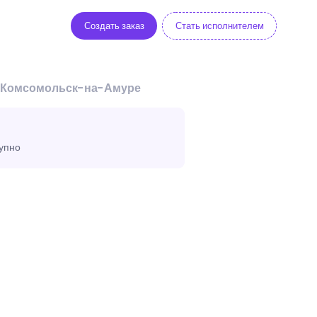
Создать заказ
Стать исполнителем
 в Комсомольск-на-Амуре
тупно