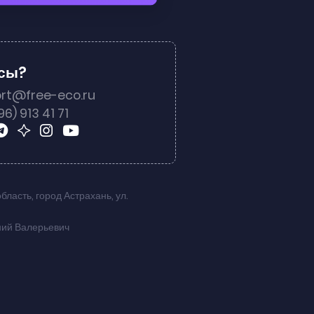
осы?
rt@free-eco.ru
96) 913 41 71
область
,
город Астрахань
,
ул.
ний Валерьевич