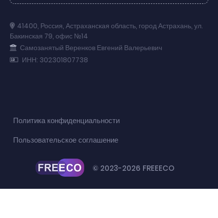
41400
,
Россия
,
Астраханская область
,
город Астрахань
,
ул.
Бакинская 79
,
офис №14
Самозанятый Веренков Евгений Валерьевич
ИНН: 302301807738
Политика конфиденциальности
Пользовательское соглашение
© 2023-2026 FREEECO