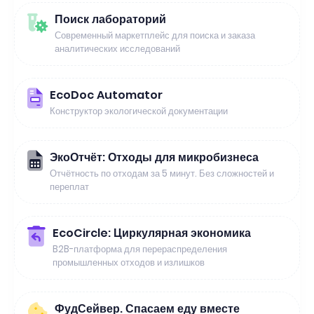
Поиск лабораторий
Современный маркетплейс для поиска и заказа
аналитических исследований
EcoDoc Automator
Конструктор экологической документации
ЭкоОтчёт: Отходы для микробизнеса
Отчётность по отходам за 5 минут. Без сложностей и
переплат
EcoCircle: Циркулярная экономика
B2B-платформа для перераспределения
промышленных отходов и излишков
ФудСейвер. Спасаем еду вместе