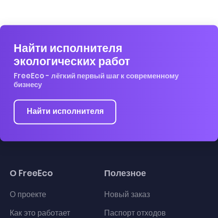
Найти исполнителя
экологических работ
FreeEco - лёгкий первый шаг к современному
бизнесу
Найти исполнителя
О FreeEco
Полезное
О проекте
Новый заказ
Как это работает
Паспорт отходов